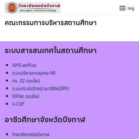
Skip
เมนู
to
content
คณะกรรมการบริหารสถานศึกษา
ระบบสารสนเทศในสถานศึกษา
AMS-eoffice
ระบบบริหารงานบุคคล HR
ศธ. 02 ออนไลน์
ระบบประเมินวิทยฐานะดิจิทัล(DPA)
IDPlan ออนไลน์
V-COP
อาชีวศึกษาจังหวัดบึงกาฬ
วิทยาลัยเทคนิคบึงกาฬ