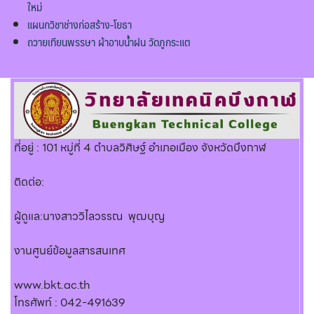
ใหม่
แผนกวิชาช่างก่อสร้าง-โยธา
ถวายเทียนพรรษา ผ้าอาบน้ำฝน วัดภูกระแต
ที่อยู่ : 101 หมู่ที่ 4 ตำบลวิศิษฐ์ อำเภอเมือง จังหวัดบึงกาฬ
ติดต่อ:
ผู้ดูแล:นางสาววิไลวรรณ พุฒบุญ
งานศูนย์ข้อมูลสารสนเทศ
www.bkt.ac.th
โทรศัพท์ : 042-491639