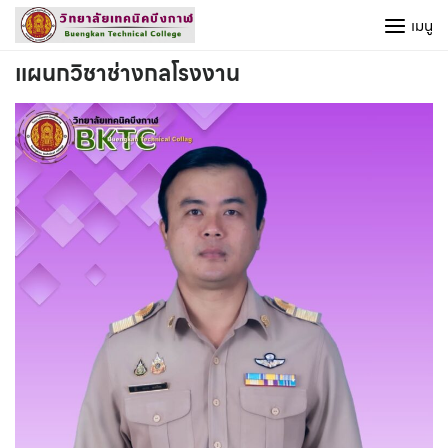
Skip
เมนู
to
content
แผนกวิชาช่างกลโรงงาน