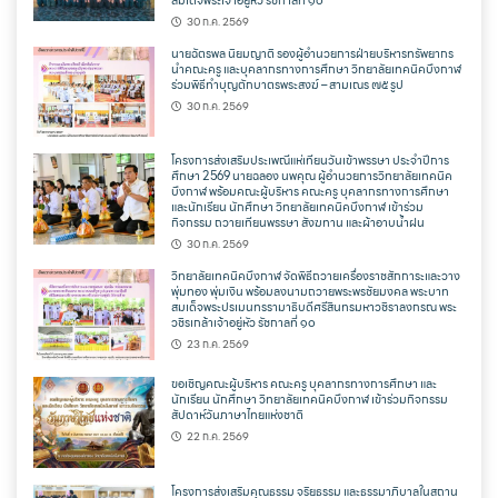
สมเด็จพระเจ้าอยู่หัว รัชกาลที่ ๑๐
30 ก.ค. 2569
นายฉัตรพล นิยมญาติ รองผู้อำนวยการฝ่ายบริหารทรัพยากร
นำคณะครู และบุคลากรทางการศึกษา วิทยาลัยเทคนิคบึงกาฬ
ร่วมพิธีทำบุญตักบาตรพระสงฆ์ – สามเณร ๗๕ รูป
30 ก.ค. 2569
โครงการส่งเสริมประเพณีแห่เทียนวันเข้าพรรษา ประจำปีการ
ศึกษา 2569 นายฉลอง นพคุณ ผู้อำนวยการวิทยาลัยเทคนิค
บึงกาฬ พร้อมคณะผู้บริหาร คณะครู บุคลากรทางการศึกษา
และนักเรียน นักศึกษา วิทยาลัยเทคนิคบึงกาฬ เข้าร่วม
กิจกรรม ถวายเทียนพรรษา สังฆทาน และผ้าอาบน้ำฝน
30 ก.ค. 2569
วิทยาลัยเทคนิคบึงกาฬ จัดพิธีถวายเครื่องราชสักการะและวาง
พุ่มทอง พุ่มเงิน พร้อมลงนามถวายพระพรชัยมงคล พระบาท
สมเด็จพระปรเมนทรรามาธิบดีศรีสินทรมหาวชิราลงกรณ พระ
วชิรเกล้าเจ้าอยู่หัว รัชกาลที่ ๑๐
23 ก.ค. 2569
ขอเชิญคณะผู้บริหาร คณะครู บุคลากรทางการศึกษา และ
นักเรียน นักศึกษา วิทยาลัยเทคนิคบึงกาฬ เข้าร่วมกิจกรรม
สัปดาห์วันภาษาไทยแห่งชาติ
22 ก.ค. 2569
โครงการส่งเสริมคุณธรรม จริยธรรม และธรรมาภิบาลในสถาน