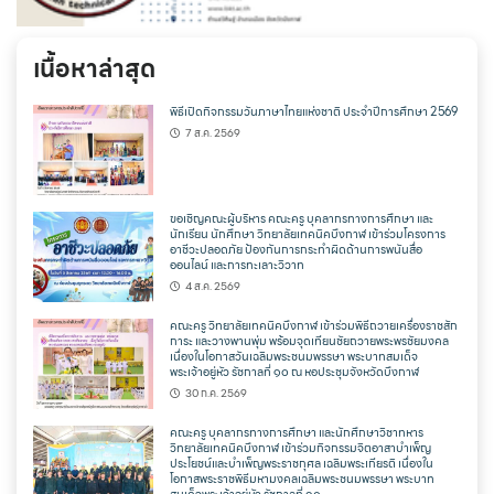
เนื้อหาล่าสุด
พิธีเปิดกิจกรรมวันภาษาไทยแห่งชาติ ประจำปีการศึกษา 2569
7 ส.ค. 2569
ขอเชิญคณะผู้บริหาร คณะครู บุคลากรทางการศึกษา และ
นักเรียน นักศึกษา วิทยาลัยเทคนิคบึงกาฬ เข้าร่วมโครงการ
อาชีวะปลอดภัย ป้องกันการกระทำผิดด้านการพนันสื่อ
ออนไลน์ และการทะเลาะวิวาท
4 ส.ค. 2569
คณะครู วิทยาลัยเทคนิคบึงกาฬ เข้าร่วมพิธีถวายเครื่องราชสัก
การะ และวางพานพุ่ม พร้อมจุดเทียนชัยถวายพระพรชัยมงคล
เนื่องในโอกาสวันเฉลิมพระชนมพรรษา พระบาทสมเด็จ
พระเจ้าอยู่หัว รัชกาลที่ ๑๐ ณ หอประชุมจังหวัดบึงกาฬ
30 ก.ค. 2569
คณะครู บุคลากรทางการศึกษา และนักศึกษาวิชาทหาร
วิทยาลัยเทคนิคบึงกาฬ เข้าร่วมกิจกรรมจิตอาสาบำเพ็ญ
ประโยชน์และบำเพ็ญพระราชกุศล เฉลิมพระเกียรติ เนื่องใน
โอกาสพระราชพิธีมหามงคลเฉลิมพระชนมพรรษา พระบาท