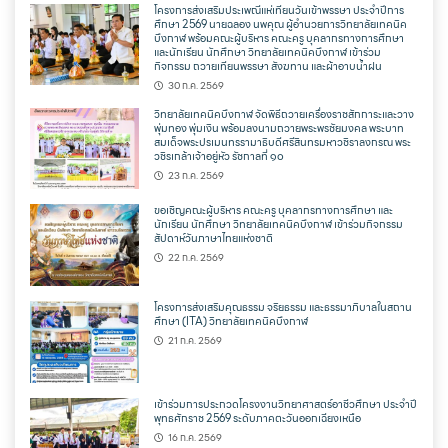
โครงการส่งเสริมประเพณีแห่เทียนวันเข้าพรรษา ประจำปีการ
ศึกษา 2569 นายฉลอง นพคุณ ผู้อำนวยการวิทยาลัยเทคนิค
บึงกาฬ พร้อมคณะผู้บริหาร คณะครู บุคลากรทางการศึกษา
และนักเรียน นักศึกษา วิทยาลัยเทคนิคบึงกาฬ เข้าร่วม
กิจกรรม ถวายเทียนพรรษา สังฆทาน และผ้าอาบน้ำฝน
30 ก.ค. 2569
วิทยาลัยเทคนิคบึงกาฬ จัดพิธีถวายเครื่องราชสักการะและวาง
พุ่มทอง พุ่มเงิน พร้อมลงนามถวายพระพรชัยมงคล พระบาท
สมเด็จพระปรเมนทรรามาธิบดีศรีสินทรมหาวชิราลงกรณ พระ
วชิรเกล้าเจ้าอยู่หัว รัชกาลที่ ๑๐
23 ก.ค. 2569
ขอเชิญคณะผู้บริหาร คณะครู บุคลากรทางการศึกษา และ
นักเรียน นักศึกษา วิทยาลัยเทคนิคบึงกาฬ เข้าร่วมกิจกรรม
สัปดาห์วันภาษาไทยแห่งชาติ
22 ก.ค. 2569
โครงการส่งเสริมคุณธรรม จริยธรรม และธรรมาภิบาลในสถาน
ศึกษา (ITA) วิทยาลัยเทคนิคบึงกาฬ
21 ก.ค. 2569
เข้าร่วมการประกวดโครงงานวิทยาศาสตร์อาชีวศึกษา ประจำปี
พุทธศักราช 2569 ระดับภาคตะวันออกเฉียงเหนือ
16 ก.ค. 2569