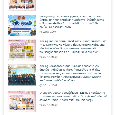
ขอเชิญคณะผู้บริหาร คณะครู บุคลากรทางการศึกษา และ
นักเรียน นักศึกษา วิทยาลัยเทคนิคบึงกาฬ เข้าร่วมโครงการ
อาชีวะปลอดภัย ป้องกันการกระทำผิดด้านการพนันสื่อ
ออนไลน์ และการทะเลาะวิวาท
4 ส.ค. 2569
คณะครู วิทยาลัยเทคนิคบึงกาฬ เข้าร่วมพิธีถวายเครื่องราชสัก
การะ และวางพานพุ่ม พร้อมจุดเทียนชัยถวายพระพรชัยมงคล
เนื่องในโอกาสวันเฉลิมพระชนมพรรษา พระบาทสมเด็จ
พระเจ้าอยู่หัว รัชกาลที่ ๑๐ ณ หอประชุมจังหวัดบึงกาฬ
30 ก.ค. 2569
คณะครู บุคลากรทางการศึกษา และนักศึกษาวิชาทหาร
วิทยาลัยเทคนิคบึงกาฬ เข้าร่วมกิจกรรมจิตอาสาบำเพ็ญ
ประโยชน์และบำเพ็ญพระราชกุศล เฉลิมพระเกียรติ เนื่องใน
โอกาสพระราชพิธีมหามงคลเฉลิมพระชนมพรรษา พระบาท
สมเด็จพระเจ้าอยู่หัว รัชกาลที่ ๑๐
30 ก.ค. 2569
นายฉัตรพล นิยมญาติ รองผู้อำนวยการฝ่ายบริหารทรัพยากร
นำคณะครู และบุคลากรทางการศึกษา วิทยาลัยเทคนิคบึงกาฬ
ร่วมพิธีทำบุญตักบาตรพระสงฆ์ – สามเณร ๗๕ รูป
30 ก.ค. 2569