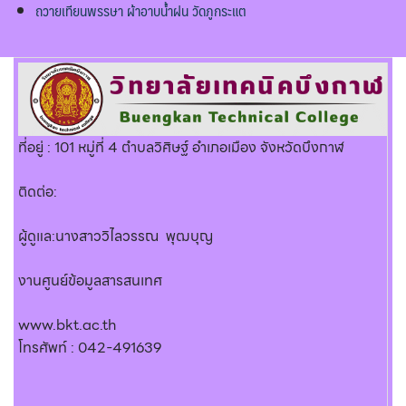
ถวายเทียนพรรษา ผ้าอาบน้ำฝน วัดภูกระแต
ที่อยู่ : 101 หมู่ที่ 4 ตำบลวิศิษฐ์ อำเภอเมือง จังหวัดบึงกาฬ
ติดต่อ:
ผู้ดูแล:นางสาววิไลวรรณ พุฒบุญ
งานศูนย์ข้อมูลสารสนเทศ
www.bkt.ac.th
โทรศัพท์ : 042-491639