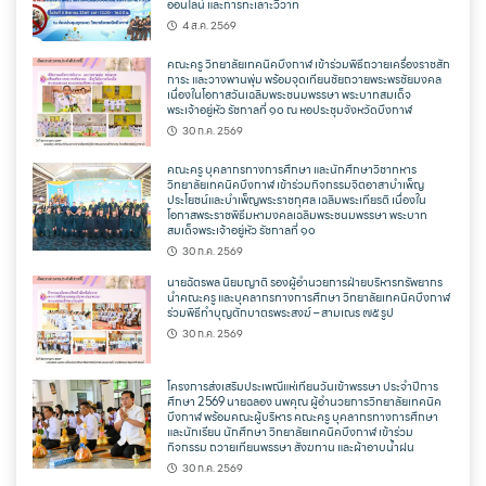
ออนไลน์ และการทะเลาะวิวาท
4 ส.ค. 2569
คณะครู วิทยาลัยเทคนิคบึงกาฬ เข้าร่วมพิธีถวายเครื่องราชสัก
การะ และวางพานพุ่ม พร้อมจุดเทียนชัยถวายพระพรชัยมงคล
เนื่องในโอกาสวันเฉลิมพระชนมพรรษา พระบาทสมเด็จ
พระเจ้าอยู่หัว รัชกาลที่ ๑๐ ณ หอประชุมจังหวัดบึงกาฬ
30 ก.ค. 2569
คณะครู บุคลากรทางการศึกษา และนักศึกษาวิชาทหาร
วิทยาลัยเทคนิคบึงกาฬ เข้าร่วมกิจกรรมจิตอาสาบำเพ็ญ
ประโยชน์และบำเพ็ญพระราชกุศล เฉลิมพระเกียรติ เนื่องใน
โอกาสพระราชพิธีมหามงคลเฉลิมพระชนมพรรษา พระบาท
สมเด็จพระเจ้าอยู่หัว รัชกาลที่ ๑๐
30 ก.ค. 2569
นายฉัตรพล นิยมญาติ รองผู้อำนวยการฝ่ายบริหารทรัพยากร
นำคณะครู และบุคลากรทางการศึกษา วิทยาลัยเทคนิคบึงกาฬ
ร่วมพิธีทำบุญตักบาตรพระสงฆ์ – สามเณร ๗๕ รูป
30 ก.ค. 2569
โครงการส่งเสริมประเพณีแห่เทียนวันเข้าพรรษา ประจำปีการ
ศึกษา 2569 นายฉลอง นพคุณ ผู้อำนวยการวิทยาลัยเทคนิค
บึงกาฬ พร้อมคณะผู้บริหาร คณะครู บุคลากรทางการศึกษา
และนักเรียน นักศึกษา วิทยาลัยเทคนิคบึงกาฬ เข้าร่วม
กิจกรรม ถวายเทียนพรรษา สังฆทาน และผ้าอาบน้ำฝน
30 ก.ค. 2569