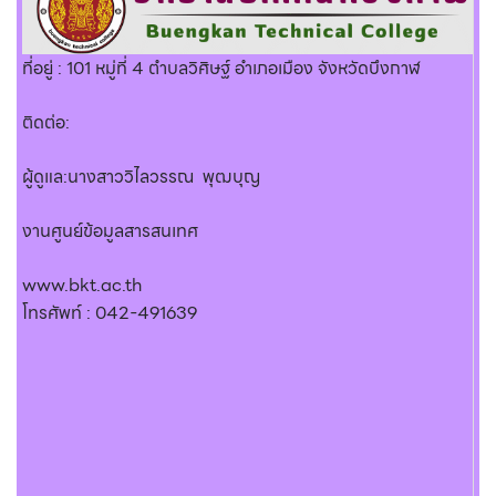
ที่อยู่ : 101 หมู่ที่ 4 ตำบลวิศิษฐ์ อำเภอเมือง จังหวัดบึงกาฬ
ติดต่อ:
ผู้ดูแล:นางสาววิไลวรรณ พุฒบุญ
งานศูนย์ข้อมูลสารสนเทศ
www.bkt.ac.th
โทรศัพท์ : 042-491639