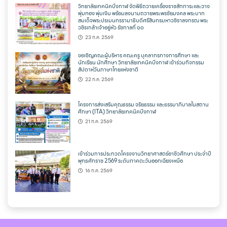
วิทยาลัยเทคนิคบึงกาฬ จัดพิธีถวายเครื่องราชสักการะและวาง
พุ่มทอง พุ่มเงิน พร้อมลงนามถวายพระพรชัยมงคล พระบาท
สมเด็จพระปรเมนทรรามาธิบดีศรีสินทรมหาวชิราลงกรณ พระ
วชิรเกล้าเจ้าอยู่หัว รัชกาลที่ ๑๐
23 ก.ค. 2569
ขอเชิญคณะผู้บริหาร คณะครู บุคลากรทางการศึกษา และ
นักเรียน นักศึกษา วิทยาลัยเทคนิคบึงกาฬ เข้าร่วมกิจกรรม
สัปดาห์วันภาษาไทยแห่งชาติ
22 ก.ค. 2569
โครงการส่งเสริมคุณธรรม จริยธรรม และธรรมาภิบาลในสถาน
ศึกษา (ITA) วิทยาลัยเทคนิคบึงกาฬ
21 ก.ค. 2569
เข้าร่วมการประกวดโครงงานวิทยาศาสตร์อาชีวศึกษา ประจำปี
พุทธศักราช 2569 ระดับภาคตะวันออกเฉียงเหนือ
16 ก.ค. 2569