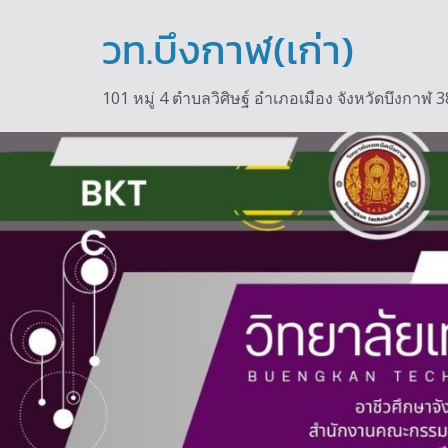
Skip
to
วท.บึงกาฬ(เก่า)
content
101 หมู่ 4 ตำบลวิศิษฐ์ อำเภอเมือง จังหวัดบึงกา