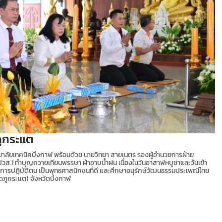
ภูกระแต
ทยาลัยเทคนิคบึงกาฬ พร้อมด้วย นายวิทยา สายเนตร รองผู้อำนวยการฝ่าย
วส.1 ทำบุญถวายเทียนพรรษา ผ้าอาบน้ำฝน เนื่องในวันอาสาฬหบูชาและวันเข้า
มการปฏิบัติตน เป็นพุทธศาสนิกชนที่ดี และศึกษาอนุรักษ์วัฒนธรรมประเพณีไทย
ัดภูกระแต) จังหวัดบึงกาฬ