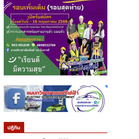
ปฎิทิน