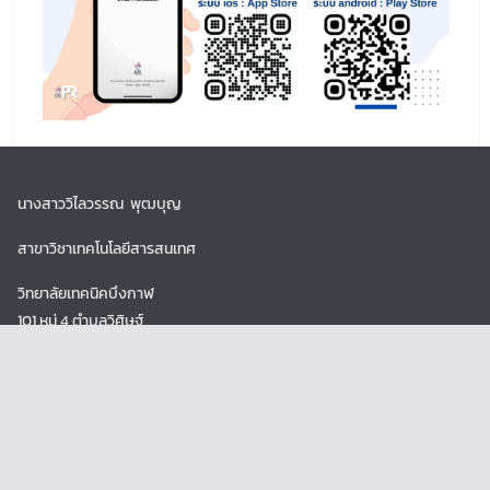
นางสาววิไลวรรณ พุฒบุญ
สาขาวิชาเทคโนโลยีสารสนเทศ
วิทยาลัยเทคนิคบึงกาฬ
101 หมู่ 4 ตำบลวิศิษฐ์
อำเภอเมือง จังหวัดบึงกาฬ
38000 โทร 042-491639(ผู้ดูแล)
Copyright © 2026
วท.บึงกาฬ(เก่า)
. Powered by
ColorMag
and
WordPress
.