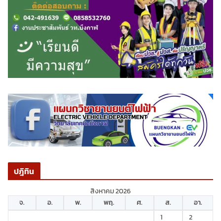
ปฎิทิน
สิงหาคม 2026
จ.
อ.
พ.
พฤ.
ศ.
ส.
อา.
1
2