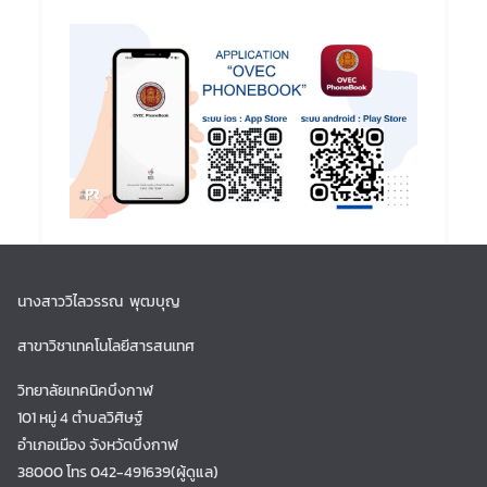
นางสาววิไลวรรณ พุฒบุญ
สาขาวิชาเทคโนโลยีสารสนเทศ
วิทยาลัยเทคนิคบึงกาฬ
101 หมู่ 4 ตำบลวิศิษฐ์
อำเภอเมือง จังหวัดบึงกาฬ
38000 โทร 042-491639(ผู้ดูแล)