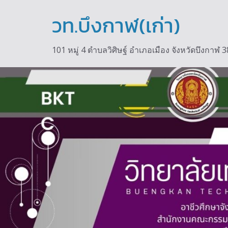
วท.บึงกาฬ(เก่า)
101 หมู่ 4 ตำบลวิศิษฐ์ อำเภอเมือง จังหวัดบึงกา