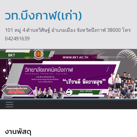
วท.บึงกาฬ(เก่า)
101 หมู่ 4 ตำบลวิศิษฐ์ อำเภอเมือง จังหวัดบึงกาฬ 38000 โทร
042491639
งานพัสดุ