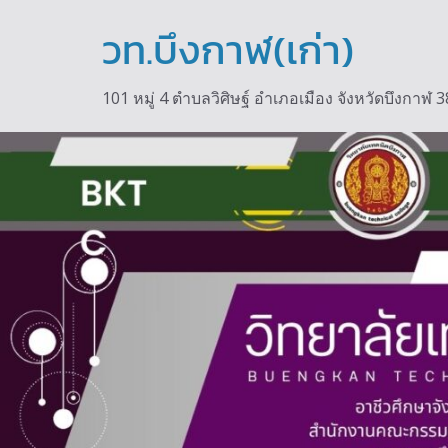
Skip
to
วท.บึงกาฬ(เก่า)
content
101 หมู่ 4 ตำบลวิศิษฐ์ อำเภอเมือง จังหวัดบึงกา