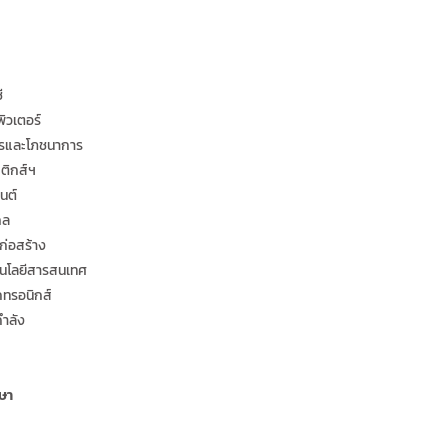
ี
วเตอร์
รและโภชนาการ
ติกส์ฯ
นต์
กล
ก่อสร้าง
โนโลยีสารสนเทศ
กทรอนิกส์
ำลัง
ษา