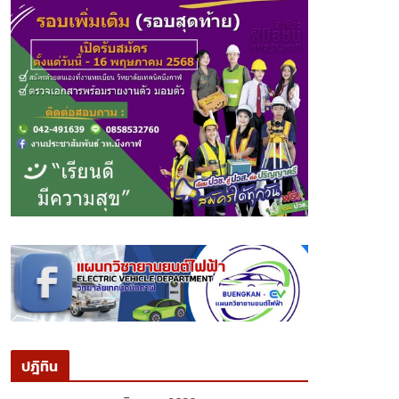
ปฎิทิน