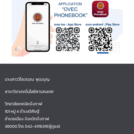
นางสาววิไลวรรณ พุฒบุญ
สาขาวิชาเทคโนโลยีสารสนเทศ
วิทยาลัยเทคนิคบึงกาฬ
101 หมู่ 4 ตำบลวิศิษฐ์
อำเภอเมือง จังหวัดบึงกาฬ
38000 โทร 042-491639(ผู้ดูแล)