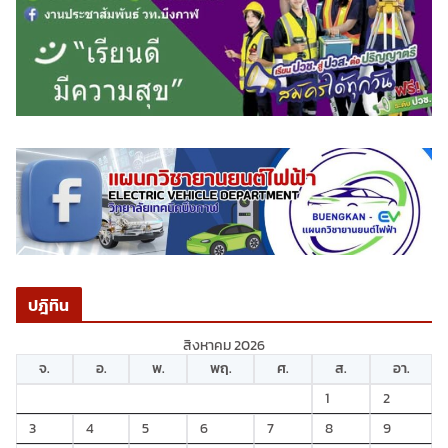
ปฎิทิน
สิงหาคม 2026
จ.
อ.
พ.
พฤ.
ศ.
ส.
อา.
1
2
3
4
5
6
7
8
9