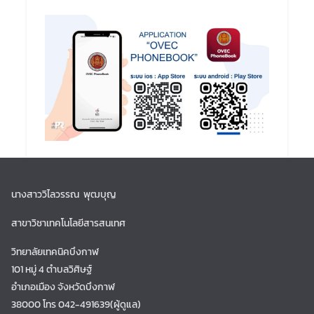
นางสาววิไลวรรณ พุฒบุญ
สาขาวิชาเทคโนโลยีสารสนเทศ
วิทยาลัยเทคนิคบึงกาฬ
101 หมู่ 4 ตำบลวิศิษฐ์
อำเภอเมือง จังหวัดบึงกาฬ
38000 โทร 042-491639(ผู้ดูแล)