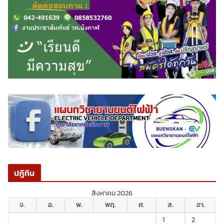
ปฎิทิน
สิงหาคม 2026
จ.
อ.
พ.
พฤ.
ศ.
ส.
อา.
1
2