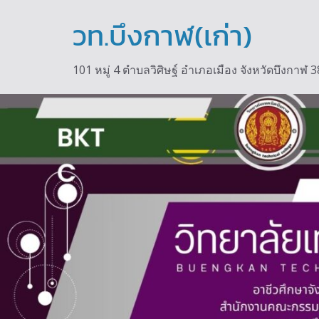
วท.บึงกาฬ(เก่า)
101 หมู่ 4 ตำบลวิศิษฐ์ อำเภอเมือง จังหวัดบึงกา