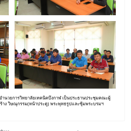
ผู้อำนวยการวิทยาลัยเทคนิคบึงกาฬ เป็นประธานประชุมคณะผู้
อสร้าง วิษณุกรรม(หน้าประตู) พระพุทธรูปและซุ้มพระบรมฯ