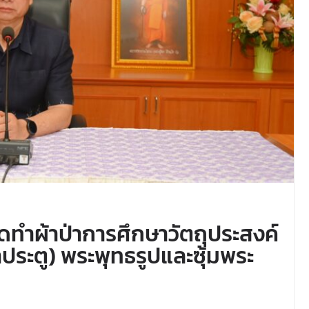
ัดทำผ้าป่าการศึกษาวัตถุประสงค์
าประตู) พระพุทธรูปและซุ้มพระ