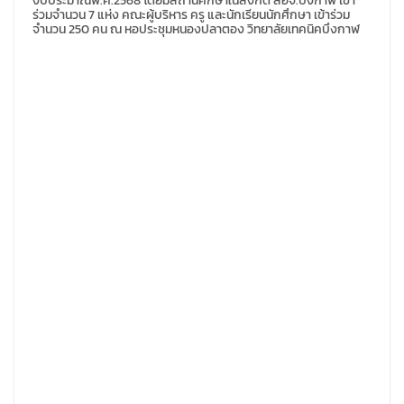
งบประมาณพ.ศ.2568 โดยมีสถานศึกษาในสังกัด สอจ.บึงกาฬ เข้า
ร่วมจำนวน 7 แห่ง คณะผู้บริหาร ครู และนักเรียนนักศึกษา เข้าร่วม
จำนวน 250 คน ณ หอประชุมหนองปลาตอง วิทยาลัยเทคนิคบึงกาฬ