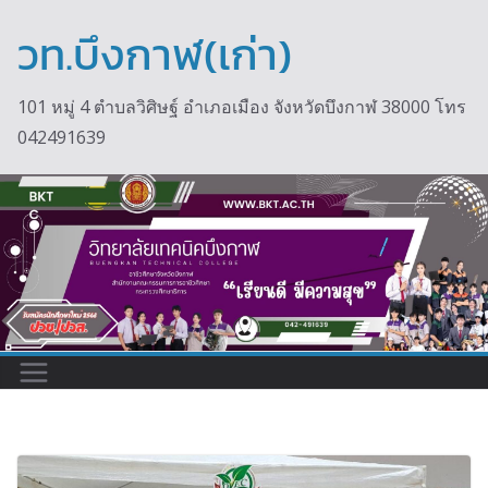
Skip
to
วท.บึงกาฬ(เก่า)
content
101 หมู่ 4 ตำบลวิศิษฐ์ อำเภอเมือง จังหวัดบึงกาฬ 38000 โทร
042491639