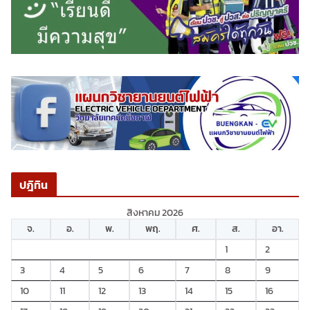
ปฎิทิน
สิงหาคม 2026
จ.
อ.
พ.
พฤ.
ศ.
ส.
อา.
1
2
3
4
5
6
7
8
9
10
11
12
13
14
15
16