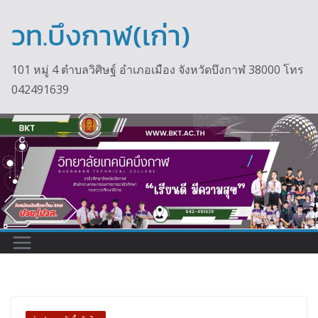
Skip
to
วท.บึงกาฬ(เก่า)
content
101 หมู่ 4 ตำบลวิศิษฐ์ อำเภอเมือง จังหวัดบึงกาฬ 38000 โทร
042491639