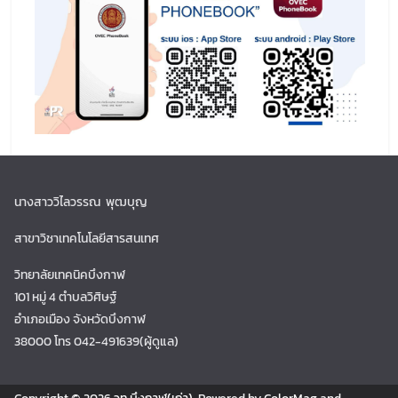
นางสาววิไลวรรณ พุฒบุญ
สาขาวิชาเทคโนโลยีสารสนเทศ
วิทยาลัยเทคนิคบึงกาฬ
101 หมู่ 4 ตำบลวิศิษฐ์
อำเภอเมือง จังหวัดบึงกาฬ
38000 โทร 042-491639(ผู้ดูแล)